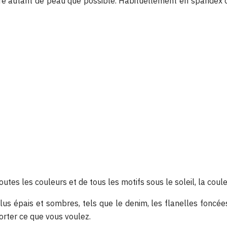
ntre autant de peau que possible. Habituellement en spandex 
s les couleurs et de tous les motifs sous le soleil, la couleu
s épais et sombres, tels que le denim, les flanelles foncées
rter ce que vous voulez.